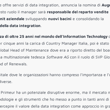
e offre servizi di data integration, annuncia la nomina di
Aug
uesto ruolo il manager sarà
responsabile del reparto vendite
nit aziendale
sviluppando
nuovi bacini
e consolidando la
della data integration
.
za di oltre 25 anni nel mondo dell’Information Technology
r cinque anni la carica di Country Manager Italia, poi è stato
lobal Head of Maintenance dove era a riporto diretto del boa
la multinazionale tedesca
Software AG
con il ruolo di SVP Glo
ad of Renewals.
itale dove le organizzazioni hanno compreso l’importanza e l’u
diverse.
a Primeur ha un potenziale disruptive enorme, ma il mercato 
ologie e gli strumenti che ho messo a punto in tanti anni di
percepire il valore della data integration come approccio in gr