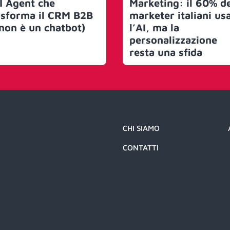
AI Agent che
Marketing: il 60% d
asforma il CRM B2B
marketer italiani us
 non è un chatbot)
l’AI, ma la
personalizzazione
resta una sfida
CHI SIAMO
CONTATTI