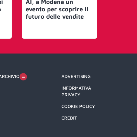
ei
AI, a Modena un
Informat
a
evento per scoprire il
accordo 
futuro delle vendite
di dollar
ARCHIVIO
ADVERTISING
INFORMATIVA
PRIVACY
COOKIE POLICY
CREDIT