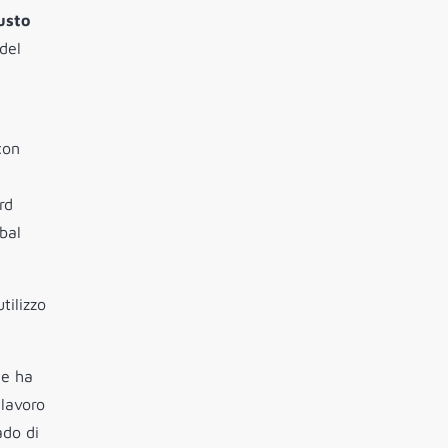
usto
del
con
rd
bal
tilizzo
ne ha
 lavoro
ado di