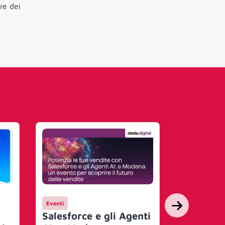
re dei
Eventi
Mercato
Salesforce e gli Agenti
Salesfor