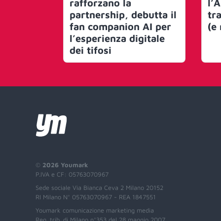
rafforzano la
l’
partnership, debutta il
tr
fan companion AI per
(e
l’esperienza digitale
dei tifosi
©
2026 Youmark
P.IVA e CF: 05763070967
Sede sociale Via Bianca Ceva 2 Milano 20152
RI Milano N° 05763070967 - REA 1847551
Youmark comunicazione marketing media
Reg. trib. di Milano n°353 del 28 maggio 2007