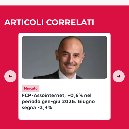
ARTICOLI CORRELATI
Mercato
Me
FCP-Assointernet, +0,6% nel
Pub
periodo gen-giu 2026. Giugno
As
segna -2,4%
ge
-3