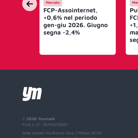
Mercato
Mer
FCP-Assointernet,
Pub
+0,6% nel periodo
FC
gen-giu 2026. Giugno
+1
segna -2,4%
ma
se
©
2026 Youmark
P.IVA e CF: 05763070967
Sede sociale Via Bianca Ceva 2 Milano 20152