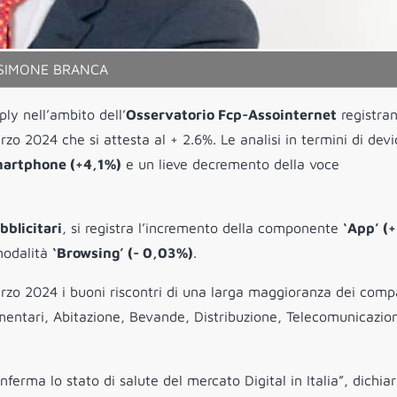
SIMONE BRANCA
ply nell’ambito dell’
Osservatorio Fcp-Assointernet
registra
o 2024 che si attesta al + 2.6%. Le analisi in termini di devi
martphone (+4,1%)
e un lieve decremento della voce
bblicitari
, si registra l’incremento della componente
‘App’ (+
 modalità
‘Browsing’ (- 0,03%)
.
arzo 2024 i buoni riscontri di una larga maggioranza dei comp
imentari, Abitazione, Bevande, Distribuzione, Telecomunicazion
erma lo stato di salute del mercato Digital in Italia”, dichia