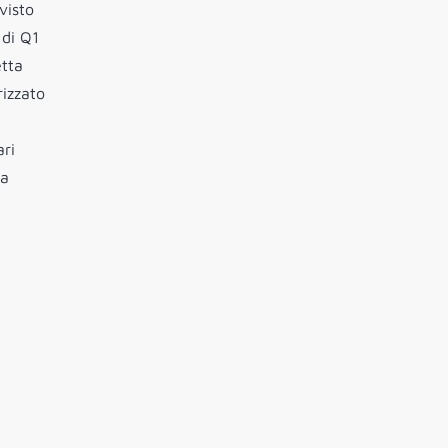
visto
 di Q1
etta
rizzato
ari
ra