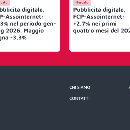
cato
Mercato
blicità digitale,
Pubblicità digitale,
P-Assointernet:
FCP-Assointernet:
,3% nel periodo gen-
+2,7% nei primi
g 2026. Maggio
quattro mesi del 20
gna -3,3%
CHI SIAMO
CONTATTI