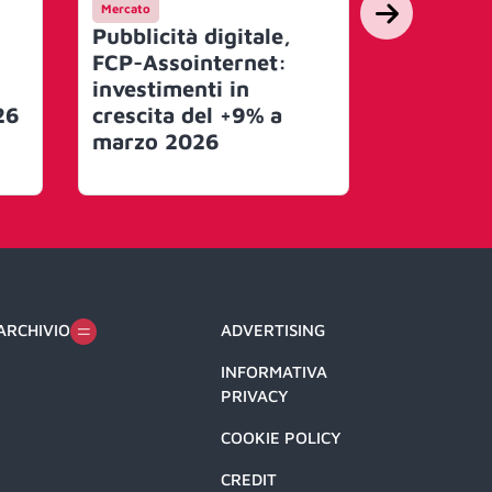
Mercato
Mercato
Pubblicità digitale,
Osservat
FCP-Assointernet:
Assointe
investimenti in
primo b
26
crescita del +9% a
investim
marzo 2026
pubblicit
ARCHIVIO
ADVERTISING
INFORMATIVA
PRIVACY
COOKIE POLICY
CREDIT