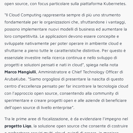
open source, con focus particolare sulla piattaforma Kubernetes.
“Il Cloud Computing rappresenta sempre di più uno strumento
fondamentale per le organizzazioni che, sfruttandone i vantaggi,
possono implementare nuovi modelli di business ed aumentare la
loro competitività. Le applicazioni devono essere concepite e
sviluppate nativamente per poter operare in ambiente cloud e
sfruttarne a pieno tutte le caratteristiche distintive. Per questo è
essenziale investire nella ricerca continua e nello sviluppo di
progetti e soluzioni pensati e nati in cloud”, spiega nella nota
Marco Mangiulli
, Amministratore e Chief Technology Officer di
ArubaKube. “Siamo orgogliosi di presentare la nascita di questo
centro d’eccellenza pensato per far incontrare la tecnologia cloud
con l’approccio open source, consentendo alla community di
sperimentare e creare progetti open e alle aziende di beneficiare
dell’open source di livello enterprise”.
Tra le prime aree di focalizzazione, è da evidenziare l’impegno nel
progetto Liqo
, la soluzione open source che consente di costruire
e orchestrare servizi multi-cloud, quindi di creare, in maniera