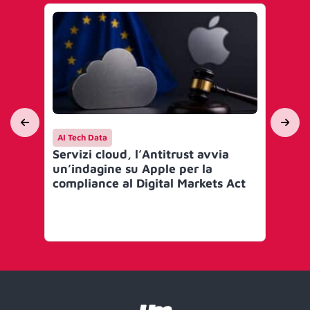
AI Tech Data
AI 
Servizi cloud, l’Antitrust avvia
I g
un’indagine su Apple per la
IO
compliance al Digital Markets Act
‘S
(S