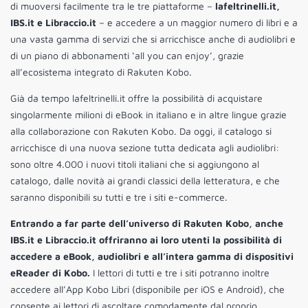
di muoversi facilmente tra le tre piattaforme –
lafeltrinelli.it,
IBS.it e Libraccio.it
– e accedere a un maggior numero di libri e a
una vasta gamma di servizi che si arricchisce anche di audiolibri e
di un piano di abbonamenti ‘all you can enjoy’, grazie
all’ecosistema integrato di Rakuten Kobo.
Già da tempo lafeltrinelli.it offre la possibilità di acquistare
singolarmente milioni di eBook in italiano e in altre lingue grazie
alla collaborazione con Rakuten Kobo. Da oggi, il catalogo si
arricchisce di una nuova sezione tutta dedicata agli audiolibri:
sono oltre 4.000 i nuovi titoli italiani che si aggiungono al
catalogo, dalle novità ai grandi classici della letteratura, e che
saranno disponibili su tutti e tre i siti e-commerce.
Entrando a far parte dell’universo di Rakuten Kobo, anche
IBS.it e Libraccio.it offriranno ai loro utenti la possibilità di
accedere a eBook, audiolibri e all’intera gamma di dispositivi
eReader di Kobo.
I lettori di tutti e tre i siti potranno inoltre
accedere all’App Kobo Libri (disponibile per iOS e Android), che
consente ai lettori di ascoltare comodamente dal proprio