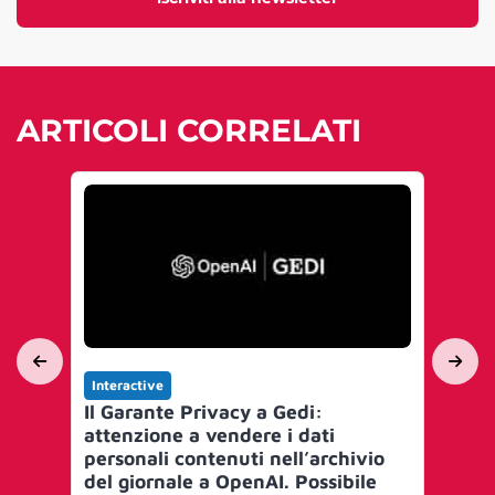
ARTICOLI CORRELATI
Interactive
Int
Il Garante Privacy a Gedi:
On
attenzione a vendere i dati
ho
personali contenuti nell’archivio
del giornale a OpenAI. Possibile