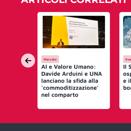
Mercato
Eve
AI e Valore Umano:
Il 
Davide Arduini e UNA
os
lanciano la sfida alla
e i
‘commoditizzazione’
bo
nel comparto