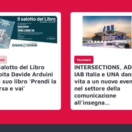
nti
Youmark
Salotto del Libro
INTERSECTIONS, AD
pita Davide Arduini
IAB Italia e UNA da
l suo libro ‘Prendi la
vita a un nuovo eve
rsa e vai’
nel settore della
comunicazione
all’insegna
dell’integrazione.
Appuntamento il 29
30 Ottobre all’Allia
Mico Nord Milano