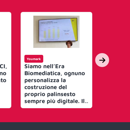
Youmark
Art, Event & 
CI,
Siamo nell’Era
Se ti int
nno
Biomediatica, ognuno
professio
nto
personalizza la
comunic
costruzione del
puoi per
proprio palinsesto
Day UNA
sempre più digitale. Il
Retail Media diventa il
 e
4° medium per
nz
investimenti, mentre
la stampa continua a