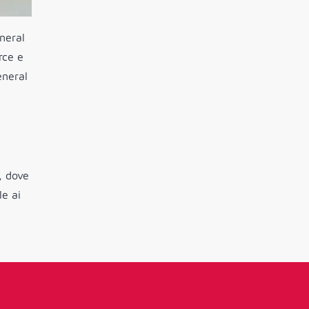
neral
rce e
eneral
, dove
le ai