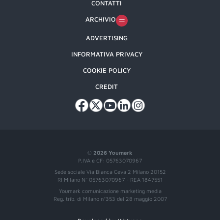
CONTATTI
ARCHIVIO
ADVERTISING
INFORMATIVA PRIVACY
COOKIE POLICY
CREDIT
©
2026 Youmark
P.IVA e CF: 05763070967
Sede sociale Via Bianca Ceva 2 Milano 20152
RI Milano N° 05763070967 - REA 1847551
Youmark comunicazione marketing media
Reg. trib. di Milano n°353 del 28 maggio 2007