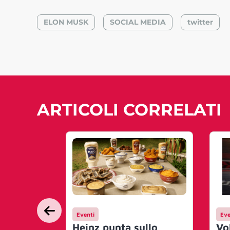
ELON MUSK
SOCIAL MEDIA
twitter
ARTICOLI CORRELATI
Eventi
Eve
Heinz punta sullo
Vo