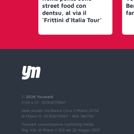
street food con
Be
dentsu, al via il
fa
‘Frittini d’Italia Tour’
©
2026 Youmark
P.IVA e CF: 05763070967
Sede sociale Via Bianca Ceva 2 Milano 20152
RI Milano N° 05763070967 - REA 1847551
Youmark comunicazione marketing media
Reg. trib. di Milano n°353 del 28 maggio 2007