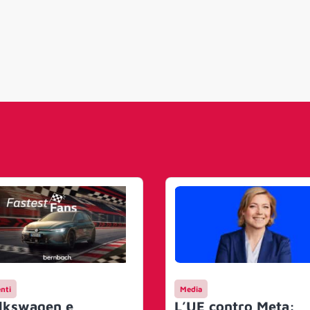
nti
Media
lkswagen e
L’UE contro Meta: