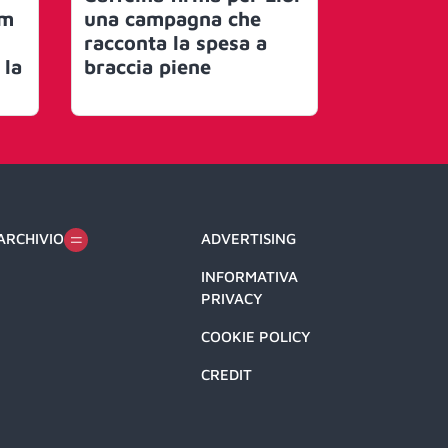
am
una campagna che
suo prof
racconta la spesa a
e debutt
 la
braccia piene
Jackal
ARCHIVIO
ADVERTISING
INFORMATIVA
PRIVACY
COOKIE POLICY
CREDIT