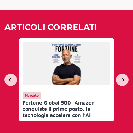
ARTICOLI CORRELATI
Mercato
Me
Fortune Global 500: Amazon
Ap
conquista il primo posto, la
la
tecnologia accelera con l’AI
de