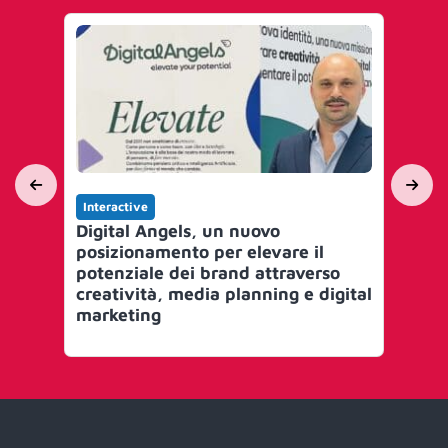
Interactive
Int
Digital Angels, un nuovo
Pl
posizionamento per elevare il
la 
potenziale dei brand attraverso
mob
creatività, media planning e digital
marketing