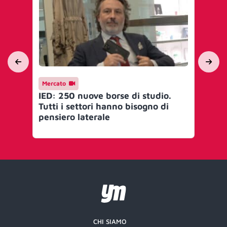
Mercato
In
IED: 250 nuove borse di studio.
Mo
Tutti i settori hanno bisogno di
tr
pensiero laterale
Di
da
CHI SIAMO