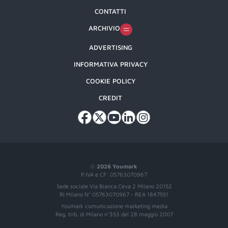
CONTATTI
ARCHIVIO
ADVERTISING
INFORMATIVA PRIVACY
COOKIE POLICY
CREDIT
©
2026 Youmark
P.IVA e CF: 05763070967
Sede sociale Via Bianca Ceva 2 Milano 20152
RI Milano N° 05763070967 - REA 1847551
Youmark comunicazione marketing media
Reg. trib. di Milano n°353 del 28 maggio 2007