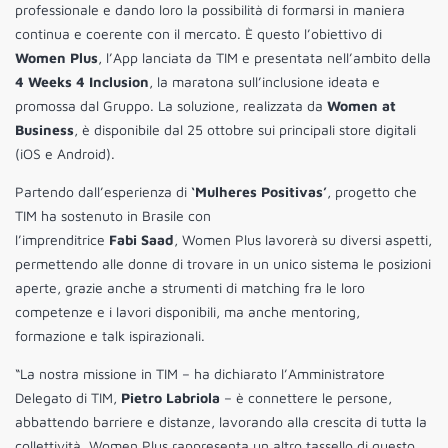
professionale e dando loro la possibilità di formarsi in maniera
continua e coerente con il mercato. È questo l’obiettivo di
Women Plus
, l’App lanciata da TIM e presentata nell’ambito della
4 Weeks 4 Inclusion
, la maratona sull’inclusione ideata e
promossa dal Gruppo. La soluzione, realizzata da
Women at
Business
, è disponibile dal 25 ottobre sui principali store digitali
(iOS e Android).
Partendo dall’esperienza di
‘Mulheres Positivas’
, progetto che
TIM ha sostenuto in Brasile con
l’imprenditrice
Fabi Saad
, Women Plus lavorerà su diversi aspetti,
permettendo alle donne di trovare in un unico sistema le posizioni
aperte, grazie anche a strumenti di matching fra le loro
competenze e i lavori disponibili, ma anche mentoring,
formazione e talk ispirazionali.
“La nostra missione in TIM – ha dichiarato l’Amministratore
Delegato di TIM,
Pietro Labriola
– è connettere le persone,
abbattendo barriere e distanze, lavorando alla crescita di tutta la
collettività. Women Plus rappresenta un altro tassello di questo