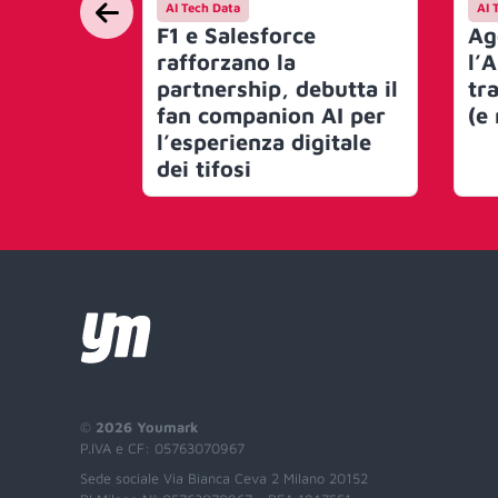
AI Tech Data
AI 
F1 e Salesforce
Ag
rafforzano la
l’
partnership, debutta il
tr
fan companion AI per
(e
l’esperienza digitale
dei tifosi
©
2026 Youmark
P.IVA e CF: 05763070967
Sede sociale Via Bianca Ceva 2 Milano 20152