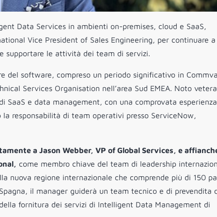
lligent Data Services in ambienti on-premises, cloud e SaaS,
ational Vice President of Sales Engineering, per continuare a
e supportare le attività dei team di servizi.
ore del software, compreso un periodo significativo in Commva
chnical Services Organisation nell’area Sud EMEA. Noto veter
a di SaaS e data management, con una comprovata esperienza
 la responsabilità di team operativi presso ServiceNow,
ttamente a Jason Webber, VP of Global Services, e affianch
onal,
come membro chiave del team di leadership internazio
ella nuova regione internazionale che comprende più di 150 pa
Spagna, il manager guiderà un team tecnico e di prevendita d
 della fornitura dei servizi di Intelligent Data Management di