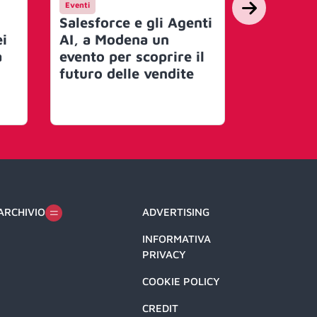
Eventi
Mercato
Salesforce e gli Agenti
Salesfor
ei
AI, a Modena un
Informat
a
evento per scoprire il
accordo 
futuro delle vendite
di dollar
ARCHIVIO
ADVERTISING
INFORMATIVA
PRIVACY
COOKIE POLICY
CREDIT