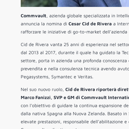
Commvault
, azienda globale specializzata in Inte
annuncia la nomina di
Cesar Cid de Rivera
a Intern
rafforzare le iniziative di go-to-market dell’azienda 
Cid de Rivera vanta 25 anni di esperienza nel sett
dal 2013 al 2017, durante il quale ha guidato la Te
settore, porta in azienda una profonda conoscenz
prevendita e nella consulenza tecnica avendo avuto
Pegasystems, Symantec e Veritas.
Nel suo nuovo ruolo,
Cid de Rivera riporterà dire
Marco Fanizzi, SVP e GM di Commvault Internati
con l’obiettivo di guidare la continua espansione d
dalla nativa Spagna alla Nuova Zelanda. Basato in 
elevate prestazioni, responsabile dell’abilitazione e