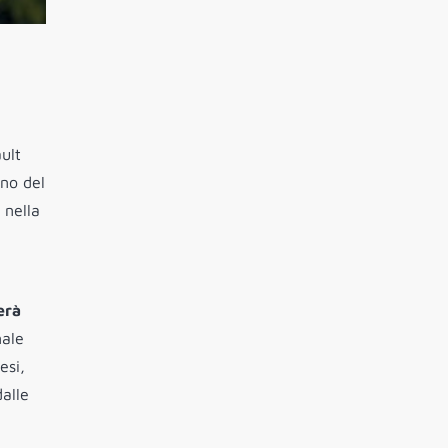
ult
ano del
 nella
erà
nale
esi,
alle