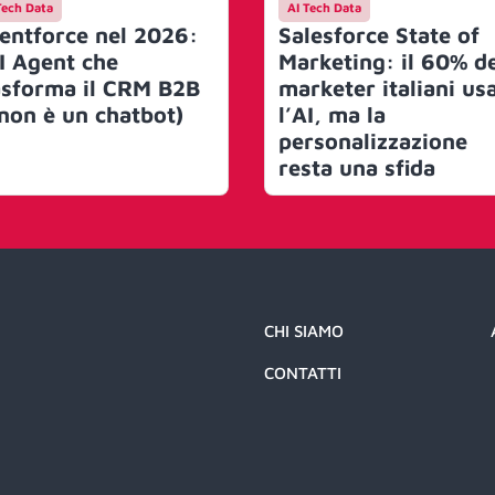
Tech Data
AI Tech Data
entforce nel 2026:
Salesforce State of
AI Agent che
Marketing: il 60% d
asforma il CRM B2B
marketer italiani us
 non è un chatbot)
l’AI, ma la
personalizzazione
resta una sfida
CHI SIAMO
CONTATTI