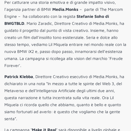
Per catturare una storia emotiva e di grande impatto visivo,
l’agenzia partner di BMW
Media.Monks
– parte di The Marcom
Engine – ha collaborato con la regista
Stefanie Soho di
BWGTBLD
. Mario Zaradic, Direttore Creativo di Media.Monks, ha
guidato il progetto dal punto di vista creativo. Insieme, hanno
creato un film dall’insolito tono esistenziale. Seria e dolce allo
stesso tempo, vediamo Lil Miquela entrare nel mondo reale con la
nuova BMW iX2 e, passo dopo passo, innamorarsi dell’esistenza
umana. La campagna si ricollega alla vision del marchio ‘Freude
Forever’.
Patrick Klebba
, Direttore Creativo esecutivo di Media.Monks, ha
dichiarato in una nota “In mezzo a tutte le spinte del Web 3, del
Metaverso e dell’Intelligenza Artificiale degli ultimi due anni,
questa narrazione è tutta incentrata sulla vita reale. Ora Lil
Miquela ci ricorda quello che abbiamo, quanto è bello e quanto
siamo fortunati ad averlo: è questo che vogliamo che la gente
senta”.
La campagna
‘Make it Real’
sarà disponibile a livello globale e