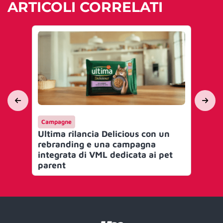
ARTICOLI CORRELATI
Campagne
Pl
Ultima rilancia Delicious con un
VA 
rebranding e una campagna
che
integrata di VML dedicata ai pet
in
parent