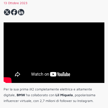
13 Ottobre 2023
Per la sua prima iX2 completamente elettrica e altamente
digitale,
BMW
ha collaborato con
Lil Miquela
, popolarissima
influencer virtuale, con 2,7 milioni di follower su Instagram.