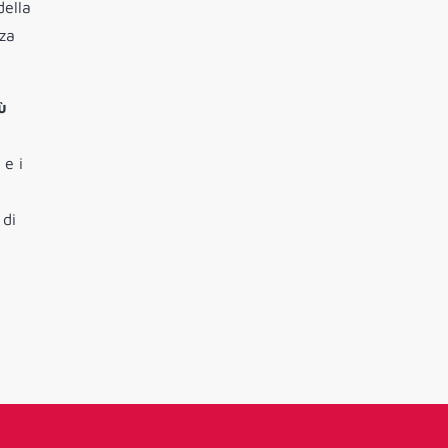
della
zza
̀
 e i
 di