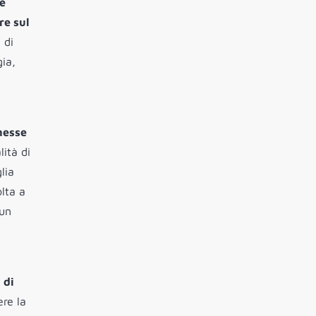
è
re sul
 di
gia,
 messe
ità di
lia
lta a
 un
 di
re la