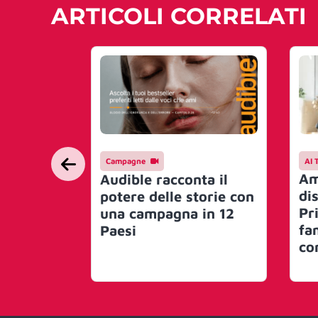
ARTICOLI CORRELATI
Campagne
AI 
Am
Audible racconta il
dis
potere delle storie con
Pr
una campagna in 12
fa
Paesi
co