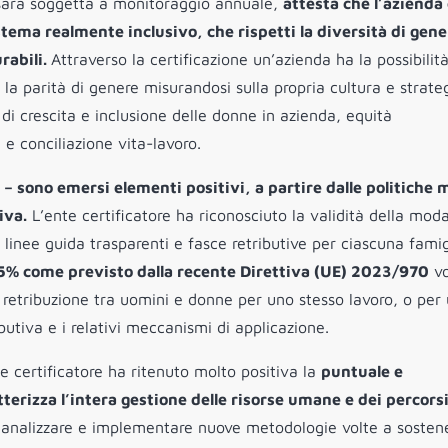
e sarà soggetta a monitoraggio annuale,
attesta che l’azienda 
stema realmente inclusivo, che rispetti la diversità di gene
urabili.
Attraverso la certificazione un’azienda ha la possibilità
la parità di genere misurandosi sulla propria cultura e strate
di crescita e inclusione delle donne in azienda, equità
 e conciliazione vita-lavoro.
s –
sono emersi elementi positivi, a partire dalle politiche
iva.
L’ente certificatore ha riconosciuto la validità della modal
 linee guida trasparenti e fasce retributive per ciascuna famig
al 5% come previsto dalla recente Direttiva (UE) 2023/970
vo
 di retribuzione tra uomini e donne per uno stesso lavoro, o per
ibutiva e i relativi meccanismi di applicazione.
nte certificatore ha ritenuto molto positiva la
puntuale e
erizza l’intera gestione delle risorse umane e dei percorsi
analizzare e implementare nuove metodologie volte a sostene