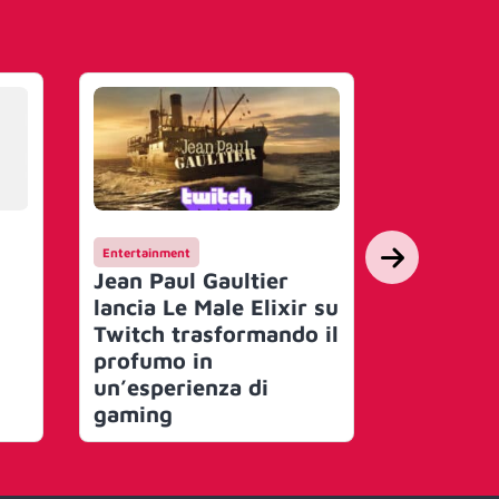
Entertainment
Campagne
Jean Paul Gaultier
Hello por
lancia Le Male Elixir su
dentro ‘
Twitch trasformando il
la nuov
profumo in
per Audi
un’esperienza di
gaming