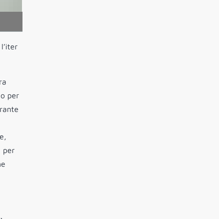
’iter
ra
io per
grante
e,
e per
he