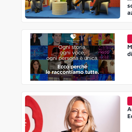
s
a
M
d
A
E