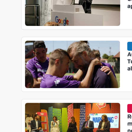
a
A
T
a
R
m
n