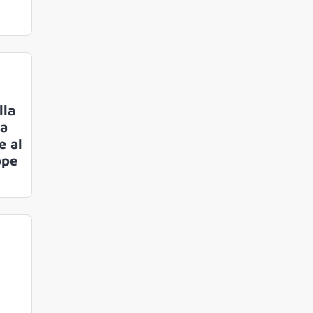
lla
la
e al
ppe