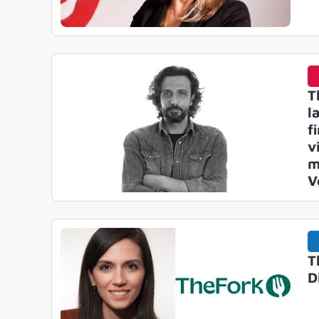
T
l
f
v
m
V
T
D