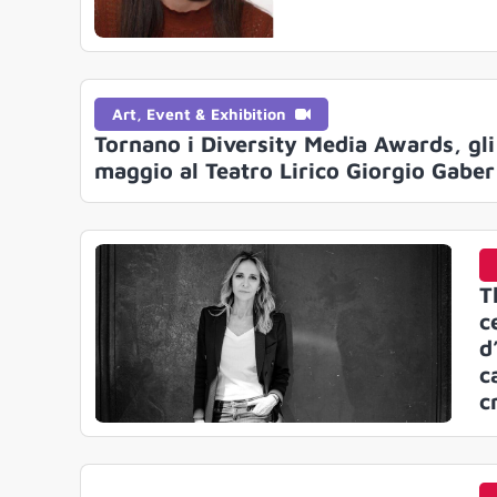
Art, Event & Exhibition
Tornano i Diversity Media Awards, gli
maggio al Teatro Lirico Giorgio Gaber
T
c
d
c
c