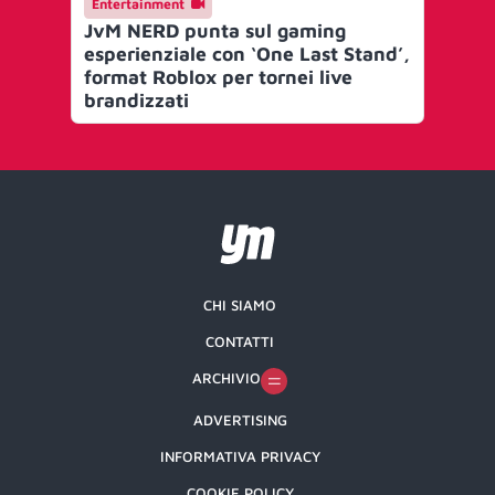
Entertainment
En
JvM NERD punta sul gaming
adi
esperienziale con ‘One Last Stand’,
pr
format Roblox per tornei live
brandizzati
CHI SIAMO
CONTATTI
ARCHIVIO
ADVERTISING
INFORMATIVA PRIVACY
COOKIE POLICY