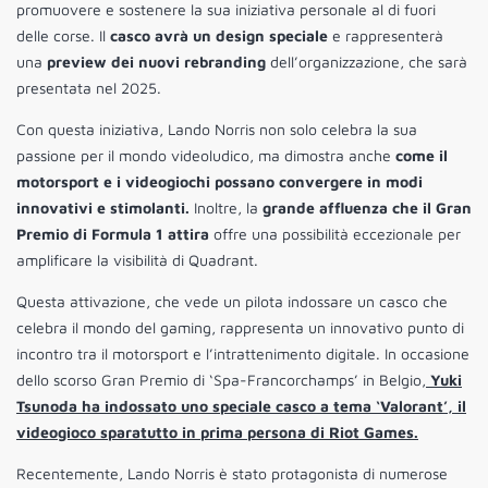
promuovere e sostenere la sua iniziativa personale al di fuori
delle corse. Il
casco avrà un design speciale
e rappresenterà
una
preview dei nuovi rebranding
dell’organizzazione, che sarà
presentata nel 2025.
Con questa iniziativa, Lando Norris non solo celebra la sua
passione per il mondo videoludico, ma dimostra anche
come il
motorsport e i videogiochi possano convergere in modi
innovativi e stimolanti.
Inoltre, la
grande affluenza che il Gran
Premio di Formula 1 attira
offre una possibilità eccezionale per
amplificare la visibilità di Quadrant.
Questa attivazione, che vede un pilota indossare un casco che
celebra il mondo del gaming, rappresenta un innovativo punto di
incontro tra il motorsport e l’intrattenimento digitale. In occasione
dello scorso Gran Premio di ‘Spa-Francorchamps’ in Belgio,
Yuki
Tsunoda ha indossato uno speciale casco a tema ‘Valorant’, il
videogioco sparatutto in prima persona di Riot Games.
Recentemente, Lando Norris è stato protagonista di numerose