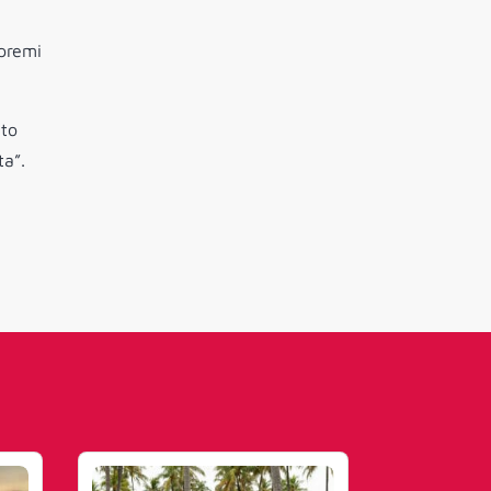
premi
ato
ta”.