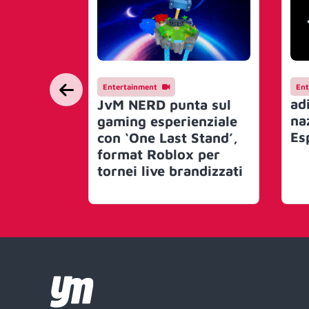
Entertainment
Ent
adi
JvM NERD punta sul
na
gaming esperienziale
Es
con ‘One Last Stand’,
format Roblox per
tornei live brandizzati