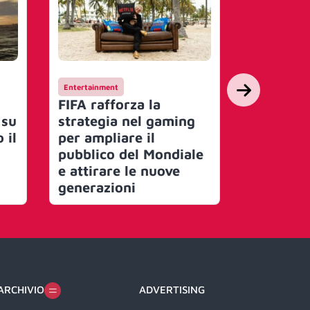
Entertainment
Entertainmen
FIFA rafforza la
Un trico
 su
strategia nel gaming
Italy cel
 il
per ampliare il
Assassin
pubblico del Mondiale
Flag Res
e attirare le nuove
generazioni
ARCHIVIO
ADVERTISING