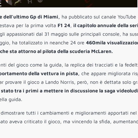
e dell’ultimo Gp di Miami,
ha pubblicato sul canale YouTube 
testava per la prima volta
F1 24
,
il capitolo annuale della ser
i gli appassionati dal 31 maggio sulle principali console, ha sus
aggio, ha totalizzato in neanche 24 ore
460mila visualizzazio
che sta attorno al pilota della scuderia McLaren.
nti del gioco come la guida, la replica dei tracciati e la fedel
portamento della vettura in pista,
che appare migliorata ris
far provare il gioco a Lando Norris, però, non è dettata solo g
 stato tra i primi a mettere in discussione la saga videolud
ella guida.
 dimostrare tutti i cambiamenti e miglioramenti apportati nel
sato aveva criticato il gioco, ma vincendo la sfida, aumentan