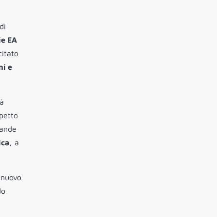
di
ie EA
citato
ni e
tà
petto
rande
ica,
a
 nuovo
do