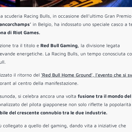
a scuderia Racing Bulls, in occasione dell’ultimo Gran Premio
rancorchamps’
in Belgio, ha indossato uno speciale casco a 
ona di Riot Games.
ione tra il titolo e
Red Bull Gaming,
la divisione legata
i bevande energetiche. La Racing Bulls, un tempo conosciuta 
ll.
zzato il ritorno del
‘Red Bull Home Ground’, l’evento che si s
lorant al centro della manifestazione.
Tsunoda, si celebra ancora una volta
f
usione tra il mondo del
onalizzato del pilota giapponese non solo riflette la popolarità
bile del crescente connubio tra le due industrie.
iù collegato a quello del gaming, dando vita a iniziative che