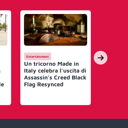
Entertainment
Campagne
Un tricorno Made in
Hay Day 
g
Italy celebra l’uscita di
suo mond
Assassin’s Creed Black
un festi
le
Flag Resynced
con Joe 
artisti 