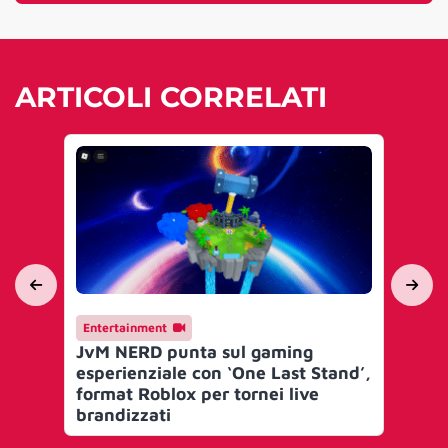
ARTICOLI CORRELATI
Entertainment
En
JvM NERD punta sul gaming
adi
esperienziale con ‘One Last Stand’,
pr
format Roblox per tornei live
brandizzati