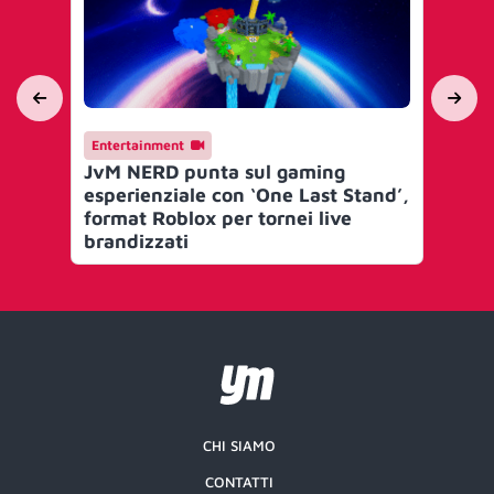
Entertainment
En
JvM NERD punta sul gaming
adi
esperienziale con ‘One Last Stand’,
pr
format Roblox per tornei live
brandizzati
CHI SIAMO
CONTATTI