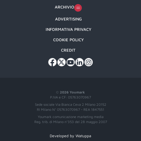
ARCHIVIO
ADVERTISING
INFORMATIVA PRIVACY
COOKIE POLICY
CREDIT
©
2026 Youmark
P.IVA e CF: 05763070967
Sede sociale Via Bianca Ceva 2 Milano 20152
RI Milano N° 05763070967 - REA 1847551
Youmark comunicazione marketing media
Reg. trib. di Milano n°353 del 28 maggio 2007
Developed by Watuppa