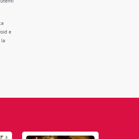
utenti
ta
roid e
 la