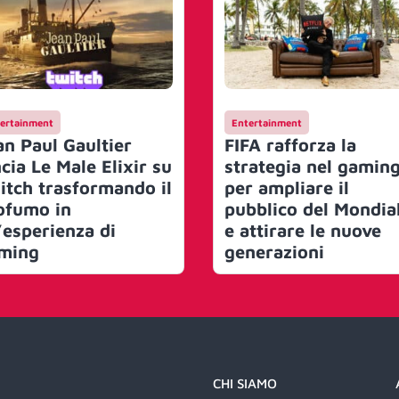
ertainment
Entertainment
an Paul Gaultier
FIFA rafforza la
cia Le Male Elixir su
strategia nel gamin
itch trasformando il
per ampliare il
ofumo in
pubblico del Mondia
’esperienza di
e attirare le nuove
ming
generazioni
CHI SIAMO