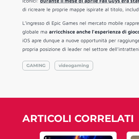
iconici:
durante il mese di aprile Fall Guys era sta
di ricreare le proprie mappe ispirate al titolo, incl
L’ingresso di Epic Games nel mercato mobile rappr
globale ma
arricchisce anche l’esperienza di gioco
iOS apre dunque a nuove opportunità per raggiunger
propria posizione di leader nel settore dell’intratte
GAMING
videogaming
ARTICOLI CORRELATI