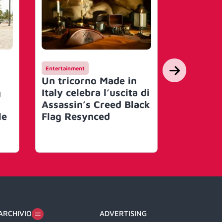
Entertainment
Campagne
Un tricorno Made in
Hay Day 
g
Italy celebra l’uscita di
suo mond
Assassin’s Creed Black
un festi
le
Flag Resynced
con Joe 
artisti 
ARCHIVIO
ADVERTISING