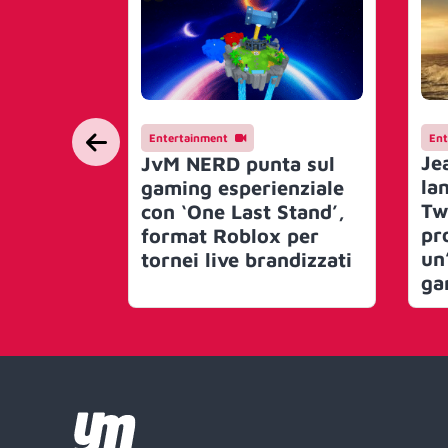
Entertainment
Ent
Je
JvM NERD punta sul
lan
gaming esperienziale
Tw
con ‘One Last Stand’,
pr
format Roblox per
un
tornei live brandizzati
ga