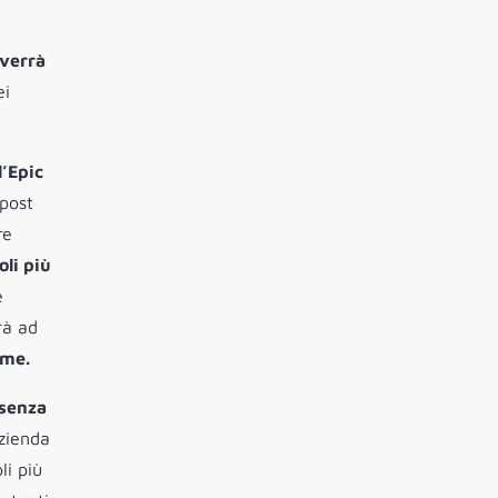
 verrà
ei
l’Epic
 post
re
oli più
e
rà ad
ame.
esenza
azienda
li più