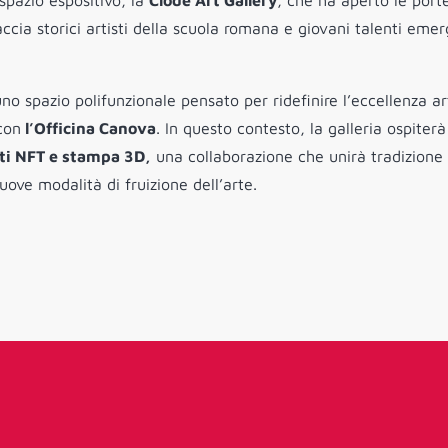
 spazio espositivo, la
Clode Art Gallery
, che ha aperto le porte
cia storici artisti della scuola romana e giovani talenti emer
no spazio polifunzionale pensato per ridefinire l’eccellenza ar
con
l’Officina Canova
. In questo contesto, la galleria ospiterà
ti NFT e stampa 3D,
una collaborazione che unirà tradizione
uove modalità di fruizione dell’arte.