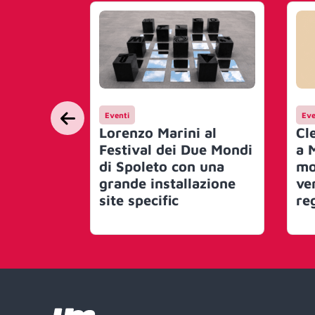
Eventi
Eve
Lorenzo Marini al
Cle
Festival dei Due Mondi
a 
di Spoleto con una
mo
grande installazione
ve
site specific
re