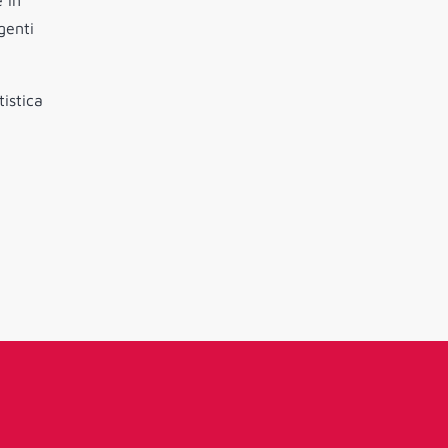
 in
genti
tistica