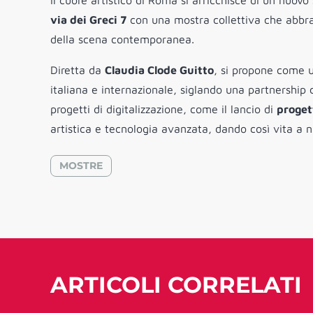
Il cuore artistico di Roma si arricchisce di un nuovo
via dei Greci 7
con una mostra collettiva che abbrac
della scena contemporanea.
Diretta da
Claudia Clode Guitto
, si propone come u
italiana e internazionale, siglando una partnership 
progetti di digitalizzazione, come il lancio di
proget
artistica e tecnologia avanzata, dando così vita a n
MOSTRE
ARTICOLI CORRELATI