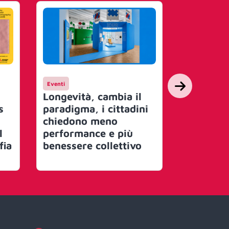
Eventi
Entertainmen
Longevità, cambia il
Dante Fer
s
paradigma, i cittadini
della sce
chiedono meno
genio e i
l
performance e più
mostra 
fia
benessere collettivo