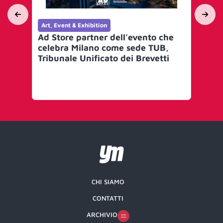
Art, Event & Exhibition
Art
Ad Store partner dell’evento che
Co
celebra Milano come sede TUB,
ur
Tribunale Unificato dei Brevetti
una
Mi
CHI SIAMO
CONTATTI
ARCHIVIO