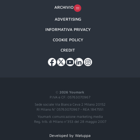
ARCHIVIO
ADVERTISING
INFORMATIVA PRIVACY
COOKIE POLICY
CREDIT
©
2026 Youmark
P.IVA e CF: 05763070967
Sede sociale Via Bianca Ceva 2 Milano 20152
RI Milano N° 05763070967 - REA 1847551
Youmark comunicazione marketing media
Reg. trib. di Milano n°353 del 28 maggio 2007
Developed by Watuppa