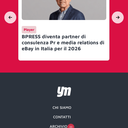
Player
Me
BPRESS diventa partner di
eB
consulenza Pr e media relations di
ac
eBay in Italia per il 2026
cre
CHI SIAMO
CONTATTI
ARCHIVIO