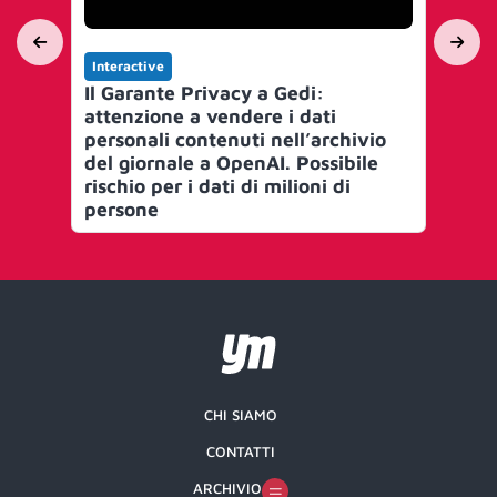
Interactive
Int
Il Garante Privacy a Gedi:
On
attenzione a vendere i dati
ho
personali contenuti nell’archivio
del giornale a OpenAI. Possibile
rischio per i dati di milioni di
persone
CHI SIAMO
CONTATTI
ARCHIVIO