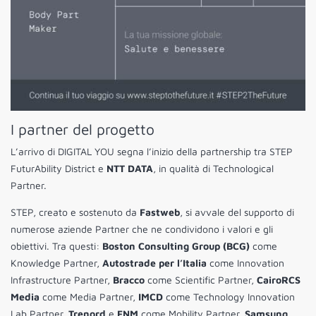
I partner del progetto
L’arrivo di DIGITAL YOU segna l’inizio della partnership tra STEP
FuturAbility District e
NTT DATA
, in qualità di Technological
Partner.
STEP, creato e sostenuto da
Fastweb
, si avvale del supporto di
numerose aziende Partner che ne condividono i valori e gli
obiettivi. Tra questi:
Boston Consulting Group (BCG)
come
Knowledge Partner,
Autostrade per l’Italia
come Innovation
Infrastructure Partner,
Bracco
come Scientific Partner,
CairoRCS
Media
come Media Partner,
IMCD
come Technology Innovation
Lab Partner,
Trenord
e
FNM
come Mobility Partner,
Samsung