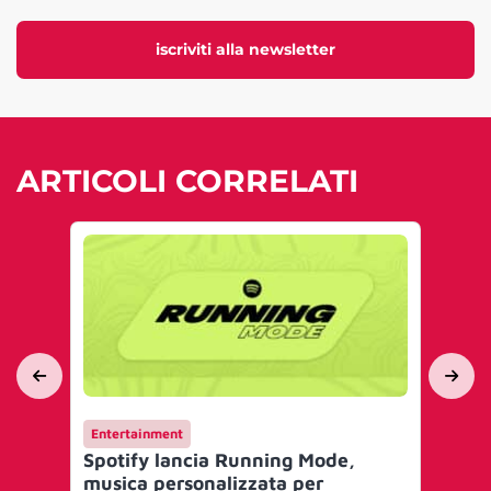
iscriviti alla newsletter
ARTICOLI CORRELATI
Entertainment
AI 
Spotify lancia Running Mode,
Poo
musica personalizzata per
scr