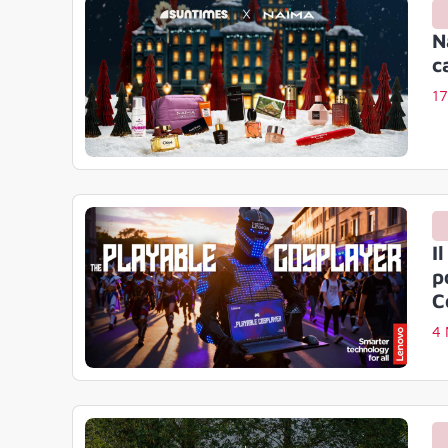
N
c
1
I
p
C
4