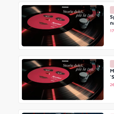
S
n
17
M
‘
2