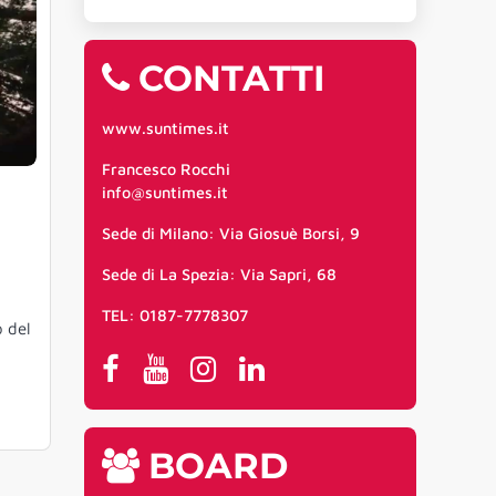
CONTATTI
www.suntimes.it
Francesco Rocchi
info@suntimes.it
Sede di Milano: Via Giosuè Borsi, 9
Sede di La Spezia: Via Sapri, 68
TEL: 0187-7778307
o del
BOARD