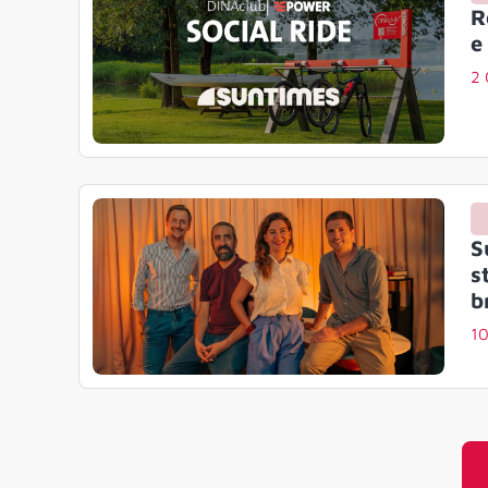
R
e
2 
S
s
b
10