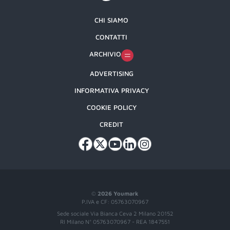
CHI SIAMO
CONTATTI
ARCHIVIO
ADVERTISING
INFORMATIVA PRIVACY
COOKIE POLICY
CREDIT
©
2026 Youmark
P.IVA e CF: 05763070967
Sede sociale Via Bianca Ceva 2 Milano 20152
RI Milano N° 05763070967 - REA 1847551