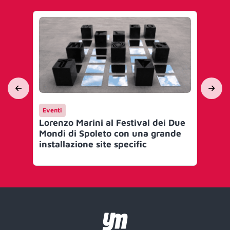
Eventi
Ev
Lorenzo Marini al Festival dei Due
Cle
Mondi di Spoleto con una grande
arr
installazione site specific
ver