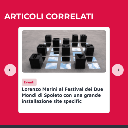
ARTICOLI CORRELATI
Eventi
Ev
Lorenzo Marini al Festival dei Due
Cle
Mondi di Spoleto con una grande
arr
installazione site specific
ver