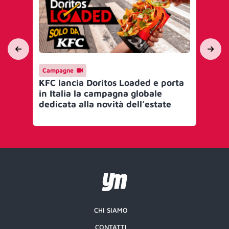
Campagne
Ca
KFC lancia Doritos Loaded e porta
KF
in Italia la campagna globale
po
dedicata alla novità dell’estate
per
CHI SIAMO
CONTATTI