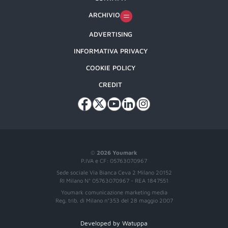
ARCHIVIO
ADVERTISING
INFORMATIVA PRIVACY
COOKIE POLICY
CREDIT
©
2026 Youmark
P.IVA e CF: 05763070967
Sede sociale Via Bianca Ceva 2 Milano 20152
RI Milano N° 05763070967 - REA 1847551
Youmark comunicazione marketing media
Reg. trib. di Milano n°353 del 28 maggio 2007
Developed by Watuppa