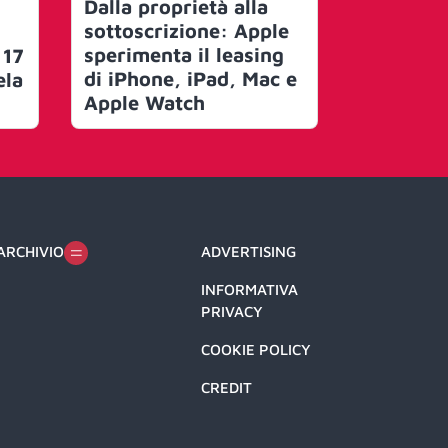
Dalla proprietà alla
Apple su
sottoscrizione: Apple
torna in 
sperimenta il leasing
mercato:
 17
di iPhone, iPad, Mac e
equilibri
ela
Apple Watch
all’AI
ARCHIVIO
ADVERTISING
INFORMATIVA
PRIVACY
COOKIE POLICY
CREDIT