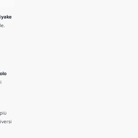
iyake
le.
olo
i
più
iversi