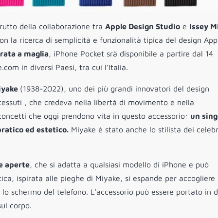
rutto della collaborazione tra
Apple Design Studio
e
Issey M
n la ricerca di semplicità e funzionalità tipica del design App
rata a maglia
, iPhone Pocket srà disponibile a partire dal 14
om in diversi Paesi, tra cui l’Italia.
iyake
(1938-2022), uno dei più grandi innovatori del design
tessuti , che credeva nella libertà di movimento e nella
 concetti che oggi prendono vita in questo accessorio:
un sing
ratico ed estetico.
Miyake è stato anche lo stilista dei celebr
e aperte
, che si adatta a qualsiasi modello di iPhone e può
tica, ispirata alle pieghe di Miyake, si espande per accogliere 
 lo schermo del telefono. L’accessorio può essere portato in d
ul corpo.