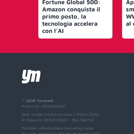
Fortune Global 500:
Ap
Amazon conquista il
sm
primo posto, la
WW
tecnologia accelera
al
con l’AI
©
2026 Youmark
P.IVA e CF: 05763070967
Sede sociale Via Bianca Ceva 2 Milano 20152
RI Milano N° 05763070967 - REA 1847551
Youmark comunicazione marketing media
Reg. trib. di Milano n°353 del 28 maggio 2007