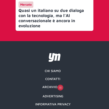
Mercato
Me
Quasi un italiano su due dialoga
Da
con la tecnologia, ma l’AI
arr
conversazionale è ancora in
nu
evoluzione
sm
CHI SIAMO
CONTATTI
ARCHIVIO
ADVERTISING
INFORMATIVA PRIVACY