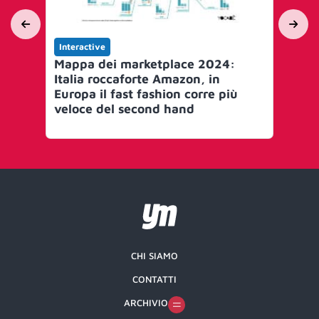
Interactive
Int
Mappa dei marketplace 2024:
Ma
Italia roccaforte Amazon, in
ra
Europa il fast fashion corre più
sol
veloce del second hand
i v
CHI SIAMO
CONTATTI
ARCHIVIO