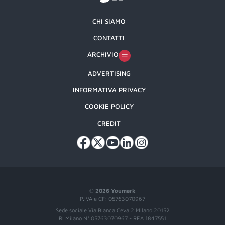
CHI SIAMO
CONTATTI
ARCHIVIO
ADVERTISING
INFORMATIVA PRIVACY
COOKIE POLICY
CREDIT
©
2026 Youmark
P.IVA e CF: 05763070967
Sede sociale Via Bianca Ceva 2 Milano 20152
RI Milano N° 05763070967 - REA 1847551