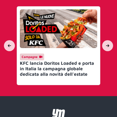
Campagne
Ev
KFC lancia Doritos Loaded e porta
IA
in Italia la campagna globale
per
dedicata alla novità dell’estate
sto