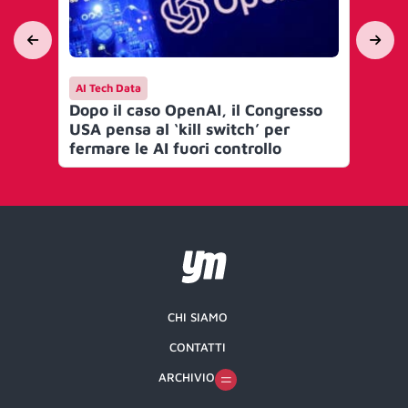
AI Tech Data
AI 
Dopo il caso OpenAI, il Congresso
Op
USA pensa al ‘kill switch’ per
mod
fermare le AI fuori controllo
e 
CHI SIAMO
CONTATTI
ARCHIVIO