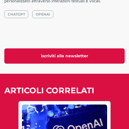
personalizzato attraverso interazioni testuali e vocali.
CHATGPT
OPENAI
iscriviti alla newsletter
ARTICOLI CORRELATI