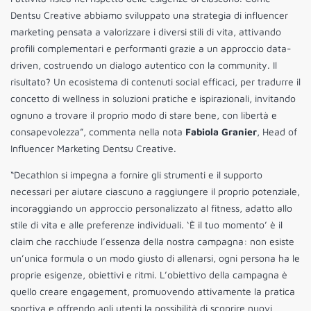
Dentsu Creative abbiamo sviluppato una strategia di influencer
marketing pensata a valorizzare i diversi stili di vita, attivando
profili complementari e performanti grazie a un approccio data-
driven, costruendo un dialogo autentico con la community. Il
risultato? Un ecosistema di contenuti social efficaci, per tradurre il
concetto di wellness in soluzioni pratiche e ispirazionali, invitando
ognuno a trovare il proprio modo di stare bene, con libertà e
consapevolezza”, commenta nella nota
Fabiola Granier
, Head of
Influencer Marketing Dentsu Creative.
“Decathlon si impegna a fornire gli strumenti e il supporto
necessari per aiutare ciascuno a raggiungere il proprio potenziale,
incoraggiando un approccio personalizzato al fitness, adatto allo
stile di vita e alle preferenze individuali. ‘È il tuo momento’ è il
claim che racchiude l’essenza della nostra campagna: non esiste
un’unica formula o un modo giusto di allenarsi, ogni persona ha le
proprie esigenze, obiettivi e ritmi. L’obiettivo della campagna è
quello creare engagement, promuovendo attivamente la pratica
sportiva e offrendo agli utenti la possibilità di scoprire nuovi