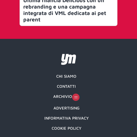
Ultima rilancia Delicious con un
VA 
rebranding e una campagna
che
integrata di VML dedicata ai pet
in
parent
CHI SIAMO
CONTATTI
ARCHIVIO
ADVERTISING
INFORMATIVA PRIVACY
COOKIE POLICY