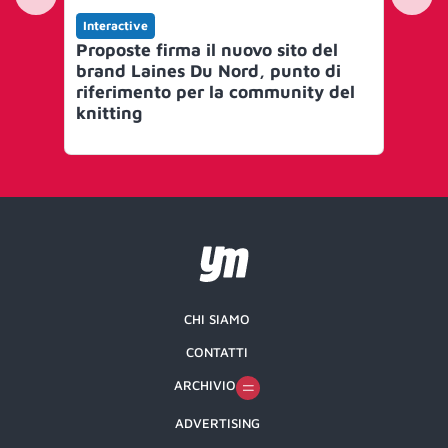
Interactive
Int
Proposte firma il nuovo sito del
Fan
brand Laines Du Nord, punto di
fan
riferimento per la community del
cr
knitting
Re
CHI SIAMO
CONTATTI
ARCHIVIO
ADVERTISING