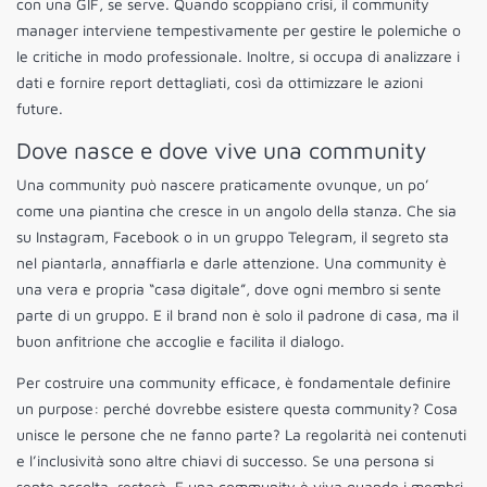
con una GIF, se serve. Quando scoppiano crisi, il community
manager interviene tempestivamente per gestire le polemiche o
le critiche in modo professionale. Inoltre, si occupa di analizzare i
dati e fornire report dettagliati, così da ottimizzare le azioni
future.
Dove nasce e dove vive una community
Una community può nascere praticamente ovunque, un po’
come una piantina che cresce in un angolo della stanza. Che sia
su Instagram, Facebook o in un gruppo Telegram, il segreto sta
nel piantarla, annaffiarla e darle attenzione. Una community è
una vera e propria “casa digitale”, dove ogni membro si sente
parte di un gruppo. E il brand non è solo il padrone di casa, ma il
buon anfitrione che accoglie e facilita il dialogo.
Per costruire una community efficace, è fondamentale definire
un purpose: perché dovrebbe esistere questa community? Cosa
unisce le persone che ne fanno parte? La regolarità nei contenuti
e l’inclusività sono altre chiavi di successo. Se una persona si
sente accolta, resterà. E una community è viva quando i membri