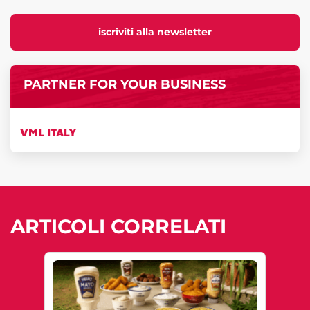
iscriviti alla newsletter
PARTNER FOR YOUR BUSINESS
VML ITALY
ARTICOLI CORRELATI