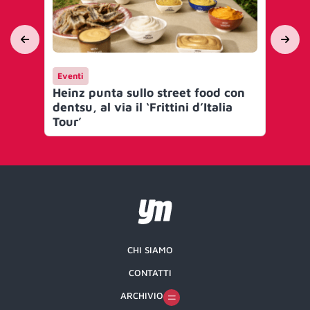
Eventi
Ev
Heinz punta sullo street food con
Vo
dentsu, al via il ‘Frittini d’Italia
con
Tour’
CHI SIAMO
CONTATTI
ARCHIVIO