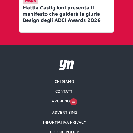
People
Me
Mattia Castiglioni presenta il
Ef
manifesto che guiderà la giuria
le 
Design degli ADCI Awards 2026
Gr
CHI SIAMO
CONTATTI
ARCHIVIO
ADVERTISING
INFORMATIVA PRIVACY
COOKIE POLICY