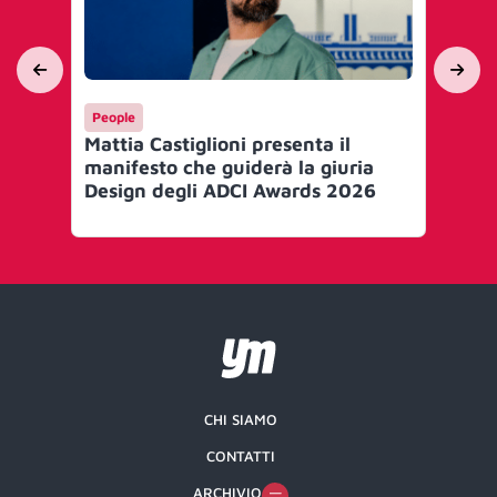
People
Me
Mattia Castiglioni presenta il
Ef
manifesto che guiderà la giuria
le 
Design degli ADCI Awards 2026
Gr
CHI SIAMO
CONTATTI
ARCHIVIO