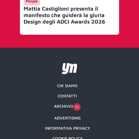
People
Me
Mattia Castiglioni presenta il
Ef
manifesto che guiderà la giuria
le 
Design degli ADCI Awards 2026
Gr
CHI SIAMO
CONTATTI
ARCHIVIO
ADVERTISING
INFORMATIVA PRIVACY
COOKIE POLICY