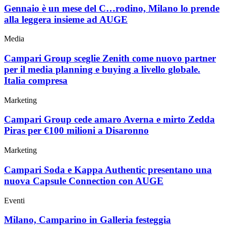
Gennaio è un mese del C…rodino, Milano lo prende
alla leggera insieme ad AUGE
Media
Campari Group sceglie Zenith come nuovo partner
per il media planning e buying a livello globale.
Italia compresa
Marketing
Campari Group cede amaro Averna e mirto Zedda
Piras per €100 milioni a Disaronno
Marketing
Campari Soda e Kappa Authentic presentano una
nuova Capsule Connection con AUGE
Eventi
Milano, Camparino in Galleria festeggia