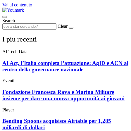
Vai al contenuto
Search
Clear
I piu recenti
AI Tech Data
AI Act, l’Italia completa l’attuazione: AgID e ACN al
centro della governance nazionale
Eventi
Fondazione Francesca Rava e Marina Militare
insieme per dare una nuova opportunità ai giovani
Player
Bending Spoons acquisisce Airtable per 1,285
miliardi di dollari