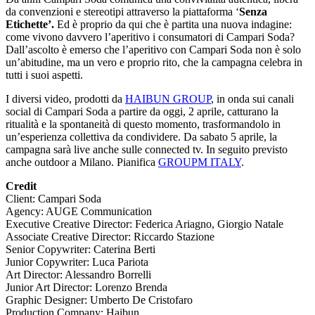
da convenzioni e stereotipi attraverso la piattaforma ‘
Senza
Etichette’.
Ed è proprio da qui che è partita una nuova indagine:
come vivono davvero l’aperitivo i consumatori di Campari Soda?
Dall’ascolto è emerso che l’aperitivo con Campari Soda non è solo
un’abitudine, ma un vero e proprio rito, che la campagna celebra in
tutti i suoi aspetti.
I diversi video, prodotti da
HAIBUN GROUP
, in onda sui canali
social di Campari Soda a partire da oggi, 2 aprile, catturano la
ritualità e la spontaneità di questo momento, trasformandolo in
un’esperienza collettiva da condividere. Da sabato 5 aprile, la
campagna sarà live anche sulle connected tv. In seguito previsto
anche outdoor a Milano. Pianifica
GROUPM ITALY
.
Credit
Client: Campari Soda
Agency: AUGE Communication
Executive Creative Director: Federica Ariagno, Giorgio Natale
Associate Creative Director: Riccardo Stazione
Senior Copywriter: Caterina Berti
Junior Copywriter: Luca Pariota
Art Director: Alessandro Borrelli
Junior Art Director: Lorenzo Brenda
Graphic Designer: Umberto De Cristofaro
Production Company: Haibun