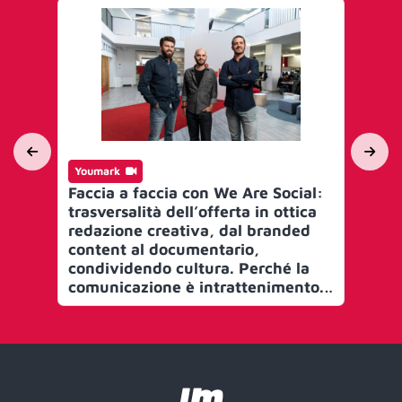
Youmark
Yo
Faccia a faccia con We Are Social:
BPR
trasversalità dell’offerta in ottica
Nel
redazione creativa, dal branded
co
content al documentario,
nu
condividendo cultura. Perché la
fe
comunicazione è intrattenimento.
l’u
Nuovi leader? “Preferiamo il team,
sma
ma la carriera sì. Vi presentiamo i
di
nuovi Head per Client Services e
for
Studios. Con la novità di una Unit
cl
per il marketing dello sport”
all
Pur