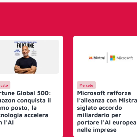
cato
Mercato
rtune Global 500:
Microsoft rafforza
azon conquista il
l’alleanza con Mistra
imo posto, la
siglato accordo
cnologia accelera
miliardario per
 l’AI
portare l’AI europea
nelle imprese