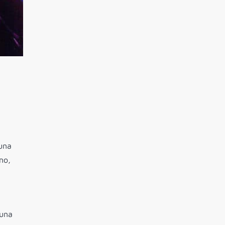
 una
no,
 una