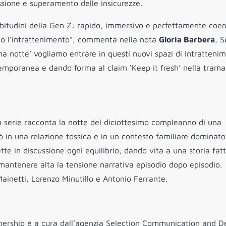
essione e superamento delle insicurezze.
bitudini della Gen Z: rapido, immersivo e perfettamente coe
no l’intrattenimento”, commenta nella nota
Gloria Barbera
, S
na notte’ vogliamo entrare in questi nuovi spazi di intratteni
ntemporanea e dando forma al claim ‘Keep it fresh’ nella trama
a serie racconta la notte del diciottesimo compleanno di una
 in una relazione tossica e in un contesto familiare dominato
e in discussione ogni equilibrio, dando vita a una storia fatt
er mantenere alta la tensione narrativa episodio dopo episodio.
Mainetti, Lorenzo Minutillo e Antonio Ferrante.
tnership è a cura dall’agenzia Selection Communication and D