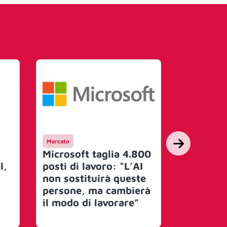
Mercato
Entertainmen
Microsoft taglia 4.800
Minecraft
l,
posti di lavoro: “L’AI
primo p
non sostituirà queste
affiliazi
persone, ma cambierà
e publis
il modo di lavorare”