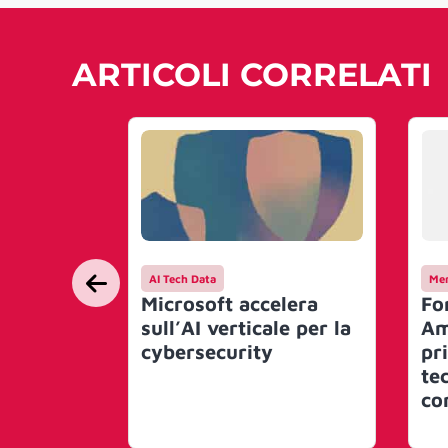
ARTICOLI CORRELATI
AI Tech Data
Mer
Microsoft accelera
Fo
sull’AI verticale per la
Am
cybersecurity
pr
te
con