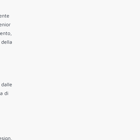
rente
enior
mento,
 della
 dalle
a di
esign,