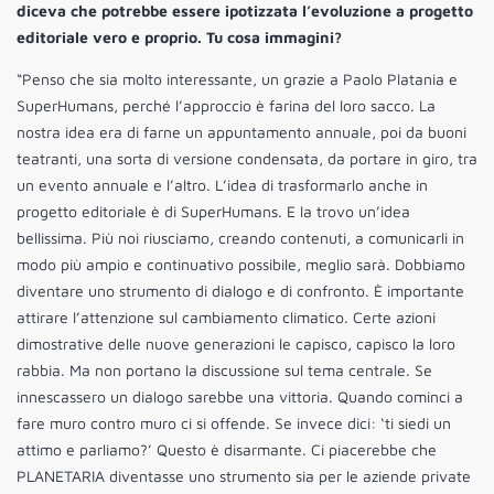
diceva che potrebbe essere ipotizzata l’evoluzione a progetto
editoriale vero e proprio. Tu cosa immagini?
“Penso che sia molto interessante, un grazie a Paolo Platania e
SuperHumans, perché l’approccio è farina del loro sacco. La
nostra idea era di farne un appuntamento annuale, poi da buoni
teatranti, una sorta di versione condensata, da portare in giro, tra
un evento annuale e l’altro. L’idea di trasformarlo anche in
progetto editoriale è di SuperHumans. E la trovo un’idea
bellissima. Più noi riusciamo, creando contenuti, a comunicarli in
modo più ampio e continuativo possibile, meglio sarà. Dobbiamo
diventare uno strumento di dialogo e di confronto. È importante
attirare l’attenzione sul cambiamento climatico. Certe azioni
dimostrative delle nuove generazioni le capisco, capisco la loro
rabbia. Ma non portano la discussione sul tema centrale. Se
innescassero un dialogo sarebbe una vittoria. Quando cominci a
fare muro contro muro ci si offende. Se invece dici: ‘ti siedi un
attimo e parliamo?’ Questo è disarmante. Ci piacerebbe che
PLANETARIA diventasse uno strumento sia per le aziende private