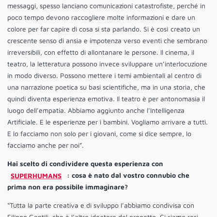
messaggi, spesso lanciano comunicazioni catastrofiste, perché in
poco tempo devono raccogliere molte informazioni e dare un
colore per far capire di cosa si sta parlando. Si è così creato un
crescente senso di ansia e impotenza verso eventi che sembrano
irreversibili, con effetto di allontanare le persone. Il cinema, il
teatro, la letteratura possono invece sviluppare un’interlocuzione
in modo diverso. Possono mettere i temi ambientali al centro di
una narrazione poetica su basi scientifiche, ma in una storia, che
quindi diventa esperienza emotiva. Il teatro è per antonomasia il
luogo dell’empatia. Abbiamo aggiunto anche l’Intelligenza
Artificiale. E le esperienze per i bambini. Vogliamo arrivare a tutti.
E lo facciamo non solo per i giovani, come si dice sempre, lo
facciamo anche per noi”.
Hai scelto di condividere questa esperienza con
SUPERHUMANS
: cosa è nato dal vostro connubio che
prima non era possibile immaginare?
“Tutta la parte creativa e di sviluppo l’abbiamo condivisa con
Filippo Gentili, che è l’altro ideatore del progetto. Ci siamo resi