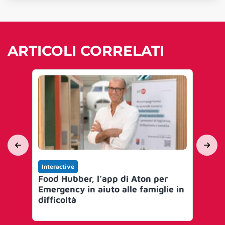
ARTICOLI CORRELATI
Interactive
Int
Food Hubber, l’app di Aton per
AS
Emergency in aiuto alle famiglie in
Tr
difficoltà
dig
co