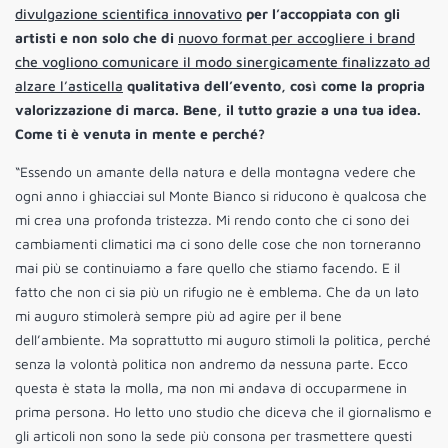
divulgazione scientifica innovativo
per l’accoppiata con gli
artisti e non solo che di
nuovo format per accogliere i brand
che vogliono comunicare il modo sinergicamente finalizzato ad
alzare l’asticella
qualitativa dell’evento, così come la propria
valorizzazione di marca. Bene, il tutto grazie a una tua idea.
Come ti è venuta in mente e perché?
“Essendo un amante della natura e della montagna vedere che
ogni anno i ghiacciai sul Monte Bianco si riducono è qualcosa che
mi crea una profonda tristezza. Mi rendo conto che ci sono dei
cambiamenti climatici ma ci sono delle cose che non torneranno
mai più se continuiamo a fare quello che stiamo facendo. E il
fatto che non ci sia più un rifugio ne è emblema. Che da un lato
mi auguro stimolerà sempre più ad agire per il bene
dell’ambiente. Ma soprattutto mi auguro stimoli la politica, perché
senza la volontà politica non andremo da nessuna parte. Ecco
questa è stata la molla, ma non mi andava di occuparmene in
prima persona. Ho letto uno studio che diceva che il giornalismo e
gli articoli non sono la sede più consona per trasmettere questi