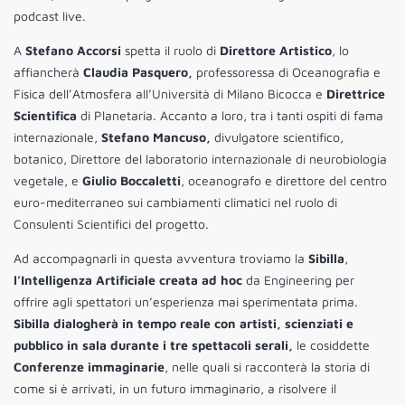
podcast live.
A
Stefano
Accorsi
spetta il ruolo di
Direttore Artistico
, lo
affiancherà
Claudia Pasquero,
professoressa di Oceanografia e
Fisica dell’Atmosfera all’Università di Milano Bicocca e
Direttrice
Scientifica
di Planetaria. Accanto a loro, tra i tanti ospiti di fama
internazionale,
Stefano Mancuso,
divulgatore scientifico,
botanico, Direttore del laboratorio internazionale di neurobiologia
vegetale, e
Giulio Boccaletti
, oceanografo e direttore del centro
euro-mediterraneo sui cambiamenti climatici nel ruolo di
Consulenti Scientifici del progetto.
Ad accompagnarli in questa avventura troviamo la
Sibilla
,
l’Intelligenza Artificiale creata ad hoc
da Engineering per
offrire agli spettatori un’esperienza mai sperimentata prima.
Sibilla dialogherà in tempo reale con artisti, scienziati e
pubblico in sala durante i tre spettacoli serali,
le cosiddette
Conferenze immaginarie
, nelle quali si racconterà la storia di
come si è arrivati, in un futuro immaginario, a risolvere il