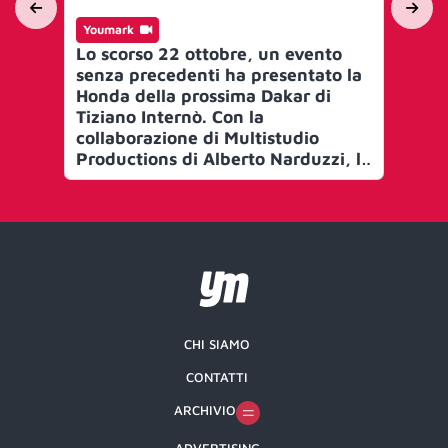
Youmark
Yo
Lo scorso 22 ottobre, un evento
FR
senza precedenti ha presentato la
per
Honda della prossima Dakar di
Tiziano Internò. Con la
collaborazione di Multistudio
Productions di Alberto Narduzzi, la
prima immersione subacquea in
sella, a -42,15 metri di profondità
CHI SIAMO
CONTATTI
ARCHIVIO