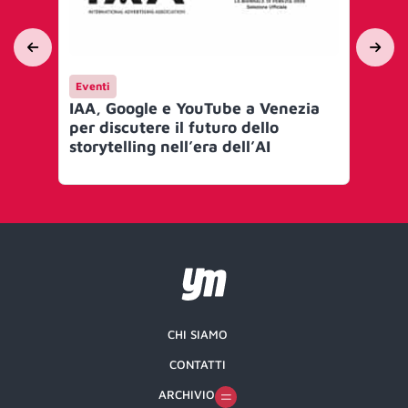
Eventi
In
IAA, Google e YouTube a Venezia
Sar
per discutere il futuro dello
ris
storytelling nell’era dell’AI
um
pr
CHI SIAMO
CONTATTI
ARCHIVIO