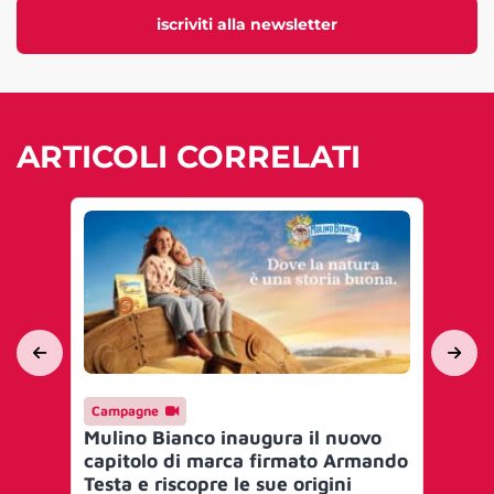
iscriviti alla newsletter
ARTICOLI CORRELATI
Campagne
Ma
Mulino Bianco inaugura il nuovo
Mu
capitolo di marca firmato Armando
Ci
Testa e riscopre le sue origini
la